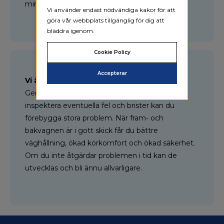
mindre incidenter med ditt fordon.
Vi använder endast nödvändiga kakor för att
göra vår webbplats tillgänglig för dig att
bläddra igenom.
Cookie Policy
Accepterar
Vi är en kvalificerad verkstad
Genom att låta en kvalificerad bilmekaniker
inspektera eventuella fel och brister kan du
förebygga stora problem. När fram- och
bakvagnen är i gott skick får du bättre
väghållning, ökad körkomfort och ökad säkerhet.
Om du inte åtgärdar problemen i tid kan de
utvecklas och bli ännu allvarligare.