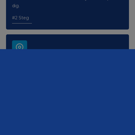
dig.
#2 Steg
Betala på plats
Efter bekräftad bokning så sköter vi betalningen på
plats.
#3 Steg
Amobilverkstad.se