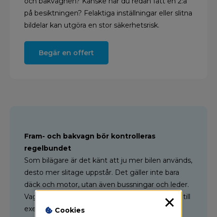
och bakvagnen? Kanske har du redan fått en 2:a
på besiktningen? Felaktiga inställningar eller slitna
bildelar kan utgöra en stor säkerhetsrisk.
Begär en offert
Fram- och bakvagn bör kontrolleras
regelbundet
Som bilägare är det känt att ju mer bilen används,
desto mer slitage uppstår. Det gäller inte bara
däck och motor, utan även bussningar och leder.
Vagninställningar kan dessutom rubbas om du till
exempel kört på dåliga vägar eller råkat ut för
Cookies