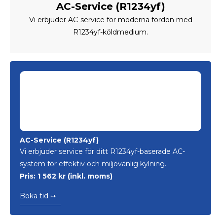
AC-Service (R1234yf)
Vi erbjuder AC-service för moderna fordon med
R1234yf-köldmedium.
AC-Service (R1234yf)
Vi erbjuder service för ditt R1234yf-baserade AC-
system för effektiv och miljövänlig kylning.
Pris: 1 562 kr (inkl. moms)
Boka tid ➙